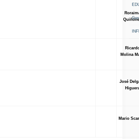
ED
Febrero
cio
Roraim
Ger
Quiñón
2007
IN
or todos los estudios de
Ricard
tgrados
Comisión
Junio
Molina Ma
2007
or todos los estudios de
tgrados
Comisión
Ratificado
José Delg
Higuer
2008
or todos los estudios de
tgrados
Comisión
Ratificado
Mario Sca
2009