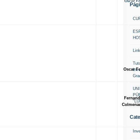
Oscar F
Pág
CU
ES
HOS
Bolívar, Amazonas, Delta Amacuro, Sucre, Zona
Lin
Enero
2006
rvicio
Tut
Oscar F
Inv
Gra
or todos los estudios de
UN
tgrados
Comisión
PÚB
Fernan
"LU
Colmena
Julio
Cate
2006
rico,
Bolívar, Amazonas,
Inv
 Sucre, Anzoátegui Barinas