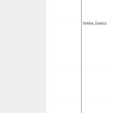
Comisión de servicio
Postgrado Salud
Pública
Aragua, Guarico,
Coordinador
Nacional
Barinas, Yaracuy 
Metropolitana
Postgrado
Regionalizado
Comisión de Se
Salud Pública:
Coordinad
Pos
Coordinador
de Servicio
Postgrados
Coordinador
Aragua, Gua
Nacional
Delta Amacuro,