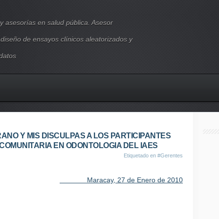
y asesorías en salud pública. Asesor
, diseño de ensayos clínicos aleatorizados y
 datos
ANO Y MIS DISCULPAS A LOS PARTICIPANTES
COMUNITARIA EN ODONTOLOGIA DEL IAES
Etiquetado en
#Gerentes
Maracay, 27 de Enero de 2010