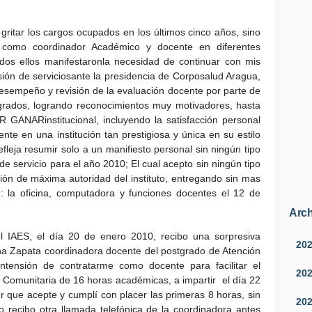
 gritar los cargos ocupados en los últimos cinco años, sino
ia como coordinador Académico y docente en diferentes
odos ellos manifestaronla necesidad de continuar con mis
sión de serviciosante la presidencia de Corposalud Aragua,
desempeño y revisión de la evaluación docente por parte de
tgrados, logrando reconocimientos muy motivadores, hasta
GANARinstitucional, incluyendo la satisfacción personal
nte en una institución tan prestigiosa y única en su estilo
leja resumir solo a un manifiesto personal sin ningún tipo
de servicio para el año 2010; El cual acepto sin ningún tipo
ción de máxima autoridad del instituto, entregando sin mas
e: la oficina, computadora y funciones docentes el 12 de
Arch
l IAES, el día 20 de enero 2010, recibo una sorpresiva
20
ena Zapata coordinadora docente del postgrado de Atención
ntensión de contratarme como docente para facilitar el
20
 Comunitaria de 16 horas académicas, a impartir el día 22
r que acepte y cumplí con placer las primeras 8 horas, sin
20
 recibo otra llamada telefónica de la coordinadora antes