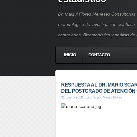
Dr. Maiqui Flores Meneses Consultorías 
metodológico de investigación científica
controlados. Bioestadística y análisis de
INICIO
CONTACTO
RESPUESTA AL DR. MARIO SCAR
DEL POSTGRADO DE ATENCIÓN 
31 Enero 2010
, Escrito por Maiqui Flores