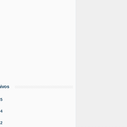
ivos
25
24
22