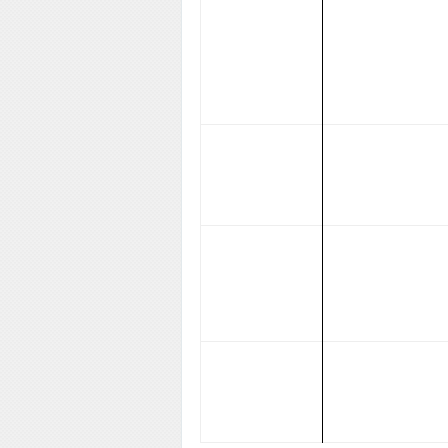
Postgrado
Comisión de Servi
Regionalizado
Salud Pública:
Coordinad
Coordinador de
Pos
Cursos Conducentes
de Servicio
a Titulo Académico.
Coordinad
Coordinador de
Pos
Cursos Conducentes
de Servicio
a Titulo Académico.
Coordinad
Coordinador de
Pos
Cursos Conducentes
de Servicio
a Titulo Académico.