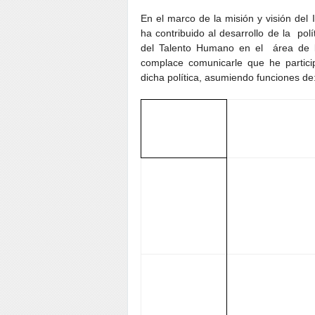
En el marco de la misión y visión del 
ha contribuido al desarrollo de la pol
del Talento Humano en el área de la
complace comunicarle que he particip
dicha política, asumiendo funciones de
CARGO
FUNCIÓN DOCENTE 
ADMINISTRATIVO
Diplomados: Anzoat
Coordinador
Nacional de los
Barinas, Yaracuy Bo
Diplomados
Mérida, Vargas
Gestión Salud
Pública
Comisión de servi
Miembro
Comisión
1era cohorte Boli
Coordinadora