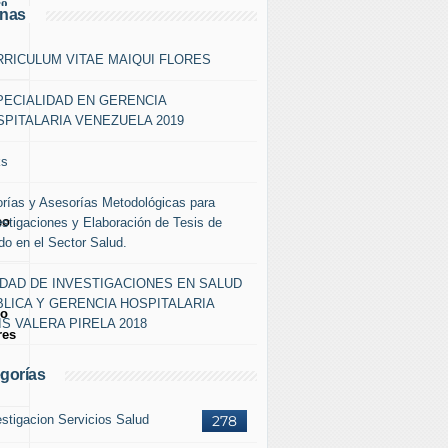
eo
inas
RRICULUM VITAE MAIQUI FLORES
PECIALIDAD EN GERENCIA
PITALARIA VENEZUELA 2019
ks
orías y Asesorías Metodológicas para
eo
estigaciones y Elaboración de Tesis de
do en el Sector Salud.
IDAD DE INVESTIGACIONES EN SALUD
LICA Y GERENCIA HOSPITALARIA
do
IS VALERA PIRELA 2018
res
gorías
estigacion Servicios Salud
278