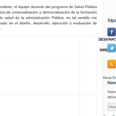
Instituto, el equipo docente del programa de Salud Pública
ítica de universalización y democratización de la formación
 salud de la administración Pública, en tal sentido me
Síg
ado en el diseño, desarrollo, ejecución y evaluación de
:
DESIGNAC
AREA DE GESTIÓN
FECHA
DIRECTOR
egui
Enero
lívar, Delta Amacuro, Zona Metropolitana, Monagas,
2005
Oscar F
News
cio
Suscr
artícu
variana de Especialistas en Salud Pública
Enero
2005