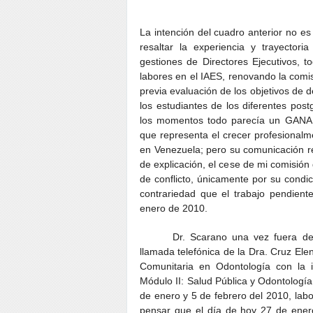
La intención del cuadro anterior no es
resaltar la experiencia y trayector
gestiones de Directores Ejecutivos, t
labores en el IAES, renovando la comi
previa evaluación de los objetivos de 
los estudiantes de los diferentes pos
los momentos todo parecía un GANAR 
que representa el crecer profesionalme
en Venezuela; pero su comunicación ref
de explicación, el cese de mi comisión 
de conflicto, únicamente por su condi
contrariedad que el trabajo pendient
enero de 2010.
Dr. Scarano una vez fuera de
llamada telefónica de la Dra. Cruz El
Comunitaria en Odontología con la i
Módulo II:
Salud Pública y Odontología
de enero y 5 de febrero del 2010, labo
pensar que el día de hoy 27 de enero