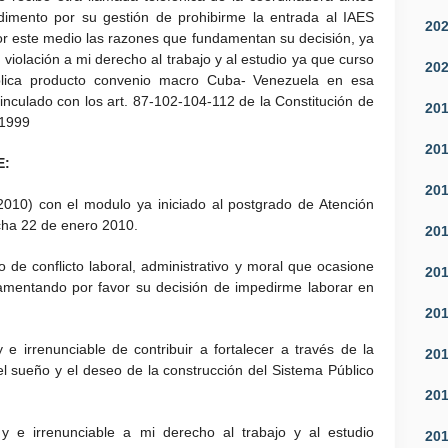
dimento por su gestión de prohibirme la entrada al IAES
20
por este medio las razones que fundamentan su decisión, ya
violación a mi derecho al trabajo y al estudio ya que curso
20
blica producto convenio macro Cuba- Venezuela en esa
vinculado con los art. 87-102-104-112 de la Constitución de
20
 1999
20
E:
20
2010) con el modulo ya iniciado al postgrado de Atención
cha 22 de enero 2010.
20
o de conflicto laboral, administrativo y moral que ocasione
20
amentando por favor su decisión de impedirme laborar en
20
 e irrenunciable de contribuir a fortalecer a través de la
20
l sueño y el deseo de la construcción del Sistema Público
20
 y e irrenunciable a mi derecho al trabajo y al estudio
20