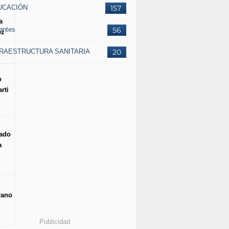
UCACIÓN
157
a
entes
56
ez
FRAESTRUCTURA SANITARIA
20
o
rti
ado
a
rano
Publicidad