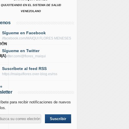
QUIJOTEANDO EN EL SISTEMA DE SALUD
VENEZOLANO
uenos
Sígueme en Facebook
//facebook.com/MAIQUI FLORES MENESES
IÒN
Sígueme en Twitter
(A)
//twitter.com/@flores_maiqui
Suscríbete al feed RSS
https://maiquiflores.over-blog.es/rss
eo
letter
íbete para recibir notificaciones de nuevos
los.