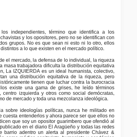
 los independientes, término que identifica a los
chavistas y los opositores, pero
no se identifican con
os grupos. No es que sean ni esto ni lo otro, ellos
distintos a lo que existen
en el mercado político.
el mercado, la defensa de lo individual, la riqueza
 masa trabajadora dificulta la distribución equitativa
ón, La IZQUIERDA es un ideal humanista, colectivo,
ntan una distribución equitativa de la riqueza, pero
istóricamente tienen que luchar contra la burocracia
ellos existe una gama de grises, he leído términos
, centro izquierda y otros como social demócratas,
mo de mercado y toda una mezcolanza ideológica.
a sobre ideologías políticas, nunca he militado en
e cuesta entenderlos y ahora parece ser que ellos no
dicen que soy un opositor guarimbero que ofendió al
o publicado en el diario El Aragüeño y todas las redes
 de barrio adentro un alerta al presidente Chávez &