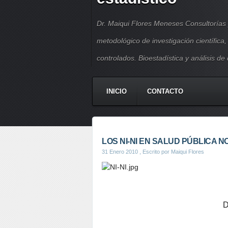
Dr. Maiqui Flores Meneses Consultorías 
metodológico de investigación científica
controlados. Bioestadística y análisis de
INICIO
CONTACTO
LOS NI-NI EN SALUD PÚBLICA N
31 Enero 2010
, Escrito por Maiqui Flores
D