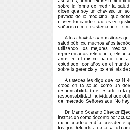
asesores, donde expreso mi opini
sobre la forma de medir la salud
dicen que soy un chavista, un so
privado de la medicina, que defi
clases formando cuadros en gestió
soñando con un sistema público na
A los chavistas y opositores qu
salud pública, muchos años tecnócr
utilizando los mejores medios
representarlos (eficiencia, efica
años en el mismo barrio, que au
estudiado por años en el mundo 
sobre la gerencia y los análisis d
A ustedes les digo que los 
crees en la salud como un der
responsabilidad del estado, o la
responsabilidad individual que obl
del mercado. Señores aquí No hay 
Dr. Mario Scarano Director Ejec
institución como docente por acusa
mencionado ofendí al presidente, qu
los que defenderán a la salud com