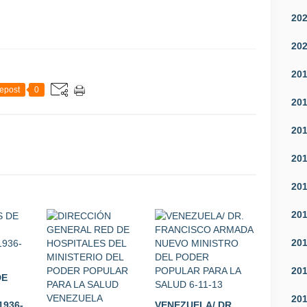
20
20
20
epost
0
20
20
20
20
20
20
20
DE
20
1936-
VENEZUELA/ DR.