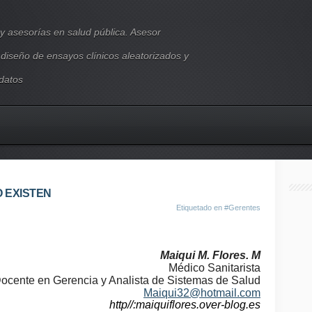
y asesorías en salud pública. Asesor
, diseño de ensayos clínicos aleatorizados y
 datos
O EXISTEN
Etiquetado en
#Gerentes
Maiqui M. Flores. M
Médico Sanitarista
ocente en Gerencia y Analista de Sistemas de Salud
Maiqui32@hotmail.com
http//:maiquiflores.over-blog.es