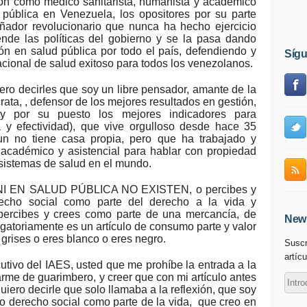
ón como médico sanitarista, humanista y académico
 pública en Venezuela, los opositores por su parte
ñador revolucionario que nunca ha hecho ejercicio
ende las políticas del gobierno y se la pasa dando
n en salud pública por todo el país, defendiendo y
Síg
cional de salud exitoso para todos los venezolanos.
iero decirles que soy un libre pensador, amante de la
ata, , defensor de los mejores resultados en gestión,
 y por su puesto los mejores indicadores para
cia y efectividad), que vive orgulloso desde hace 35
n no tiene casa propia, pero que ha trabajado y
académico y asistencial para hablar con propiedad
e sistemas de salud en el mundo.
NI-NI EN SALUD PÚBLICA NO EXISTEN, o percibes y
echo social como parte del derecho a la vida y
 percibes y crees como parte de una mercancía, de
News
igatoriamente es un artículo de consumo parte y valor
grises o eres blanco o eres negro.
Suscr
artícu
utivo del IAES, usted que me prohíbe la entrada a la
rme de guarimbero, y creer que con mi artículo antes
iero decirle que solo llamaba a la reflexión, que soy
o derecho social como parte de la vida, que creo en