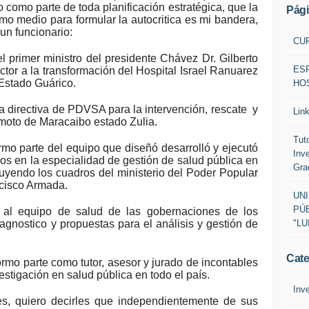
so como parte de toda planificación estratégica, que la
Pág
mo medio para formular la autocritica es mi bandera,
un funcionario:
CU
 primer ministro del presidente Chávez Dr. Gilberto
ES
or a la transformación del Hospital Israel Ranuarez
Estado Guárico.
HOS
a directiva de PDVSA para la intervención, rescate y
Lin
omoto de Maracaibo estado Zulia.
Tut
mo parte del equipo que diseñó desarrolló y ejecutó
Inv
os en la especialidad de gestión de salud pública en
Gra
luyendo los cuadros del ministerio del Poder Popular
ncisco Armada.
UN
PÚB
al equipo de salud de las gobernaciones de los
"LU
agnostico y propuestas para el análisis y gestión de
Cate
rmo parte como tutor, asesor y jurado de incontables
estigación en salud pública en todo el país.
Inv
es, quiero decirles que independientemente de sus