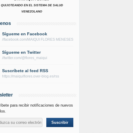
QUIJOTEANDO EN EL SISTEMA DE SALUD
VENEZOLANO
uenos
Sígueme en Facebook
//facebook.com/MAIQUI FLORES MENESES
Sígueme en Twitter
//twitter.com/@flores_maiqui
Suscríbete al feed RSS
https://maiquiflores.over-blog.es/rss
letter
íbete para recibir notificaciones de nuevos
los.