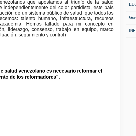
 venezolanos que apostamos al triunfo de la salud
ED
e independientemente del color partidista, este país
trucción de un sistema público de salud que todos los
Ger
emos: talento humano, infraestructura, recursos
d, academia. Hemos fallado para mi concepto en
n, liderazgo, consenso, trabajo en equipo, marco
IN
luación, seguimiento y control)
de salud venezolano es necesario reformar el
nto de los reformadores”.