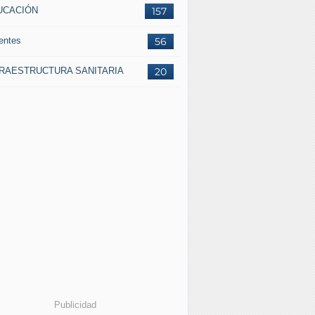
UCACIÓN
157
entes
56
FRAESTRUCTURA SANITARIA
20
Publicidad