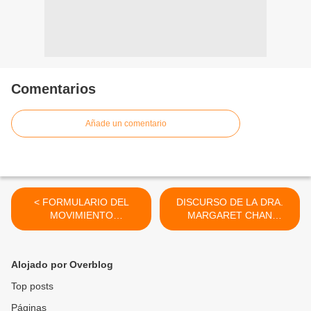
Comentarios
Añade un comentario
< FORMULARIO DEL
DISCURSO DE LA DRA.
MOVIMIENTO
MARGARET CHAN
HOSPITALARIO
DIRECTORA OMS EN LA
MINISTERIO DEL PODER
APERTURA DEL 38ª
POPULAR PARA LA SALUD
CONGRESO MUNDIAL DE
Alojado por Overblog
VENEZUELA (PARTE II)
HOSPITALES. NORUEGA
JUNIO 2013 >
Top posts
Páginas