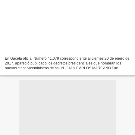
En Gaceta oficial Número 41.079 correspondiente al viernes 20 de enero de
2017, apareció publicado los decretos presidenciales que nombran los
nuevos cinco viceministros de salud. JUAN CARLOS MARCANO Fue
designado el Dr. Juan Carlos Marcano, como Viceministro...