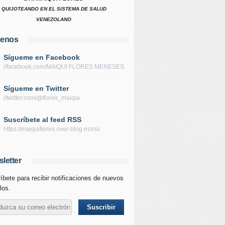
QUIJOTEANDO EN EL SISTEMA DE SALUD
VENEZOLANO
uenos
Sígueme en Facebook
//facebook.com/MAIQUI FLORES MENESES
Sígueme en Twitter
//twitter.com/@flores_maiqui
Suscríbete al feed RSS
https://maiquiflores.over-blog.es/rss
letter
íbete para recibir notificaciones de nuevos
los.