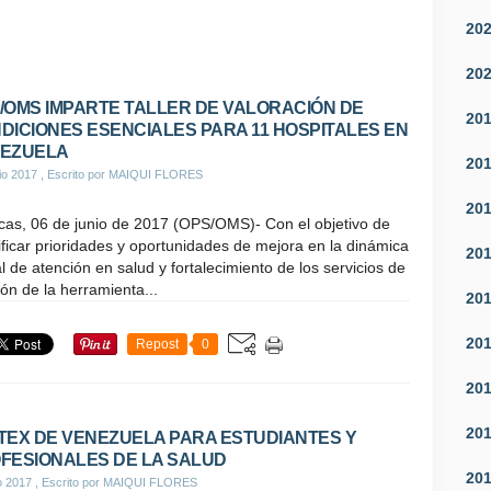
20
20
/OMS IMPARTE TALLER DE VALORACIÓN DE
20
DICIONES ESENCIALES PARA 11 HOSPITALES EN
EZUELA
20
io 2017
, Escrito por MAIQUI FLORES
20
cas, 06 de junio de 2017 (OPS/OMS)- Con el objetivo de
ificar prioridades y oportunidades de mejora en la dinámica
20
l de atención en salud y fortalecimiento de los servicios de
ción de la herramienta...
20
20
Repost
0
20
20
TEX DE VENEZUELA PARA ESTUDIANTES Y
FESIONALES DE LA SALUD
20
o 2017
, Escrito por MAIQUI FLORES