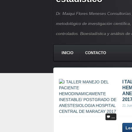
Dr. Maiqui Flores Meneses Consultorías 
metodológico de investigación científica
controlados. Bioestadística y análisis de
INICIO
CONTACTO
I T
HEM
ANE
201
21 Jun
…
Le