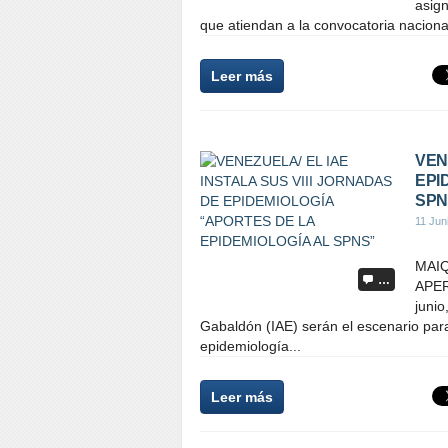
asign
que atiendan a la convocatoria nacion
Leer más
VEN
EPI
SPN
11 Jun
MAIQ
…
APER
junio
Gabaldón (IAE) serán el escenario para
epidemiología...
Leer más