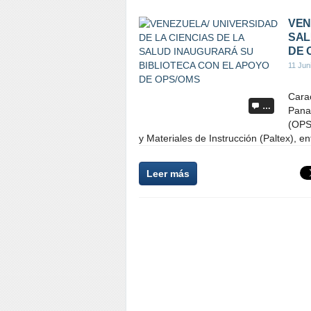
VEN
SAL
DE 
11 Jun
Cara
…
Pana
(OPS
y Materiales de Instrucción (Paltex), en
Leer más