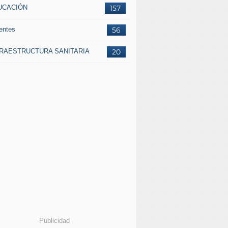
UCACIÓN
157
entes
56
FRAESTRUCTURA SANITARIA
20
Publicidad