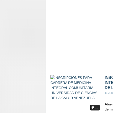
INS
INT
DE 
11 Jun
Abier
…
de ma