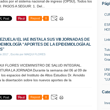
ados por el sistema nacional de ingreso (OPSU), Todos los
Pág
al. PASOS A SEGUIR: 1. Del...
CU
Repost
0
ES
HOS
EZUELA/ EL IAE INSTALA SUS VIII JORNADAS DE
Lin
DEMIOLOGÍA “APORTES DE LA EPIDEMIOLOGÍA AL
S”
Tut
Inv
io 2017
, Escrito por MAIQUI FLORES
Gra
UI FLORES VICEMINISTRO DE SALUD INTEGRAL.
UN
TURA LA JORNADA Durante la semana del 06 al 09 de
PÚB
, los espacios del Instituto de Altos Estudios Dr. Arnoldo
"LU
 la disertación sobre los nuevos aportes de la
Cate
Repost
0
Inv