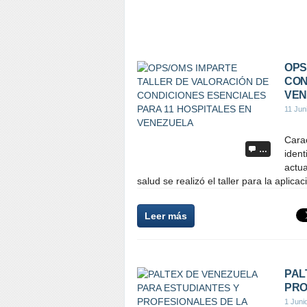
OPS
CON
VEN
11 Jun
Cara
…
ident
actua
salud se realizó el taller para la aplica
Leer más
PAL
PRO
1 Juni