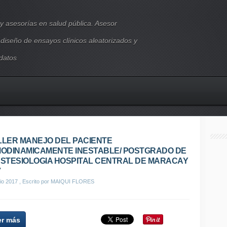
y asesorías en salud pública. Asesor
, diseño de ensayos clínicos aleatorizados y
 datos
ALLER MANEJO DEL PACIENTE
ODINAMICAMENTE INESTABLE/ POSTGRADO DE
STESIOLOGIA HOSPITAL CENTRAL DE MARACAY
7
io 2017
, Escrito por MAIQUI FLORES
er más