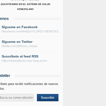
QUIJOTEANDO EN EL SISTEMA DE SALUD
VENEZOLANO
uenos
Sígueme en Facebook
//facebook.com/MAIQUI FLORES MENESES
Sígueme en Twitter
//twitter.com/@flores_maiqui
Suscríbete al feed RSS
https://maiquiflores.over-blog.es/rss
letter
íbete para recibir notificaciones de nuevos
los.