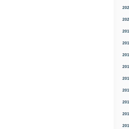
20
20
20
20
20
20
20
20
20
20
20