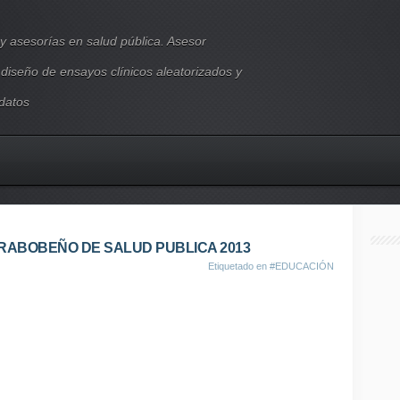
y asesorías en salud pública. Asesor
, diseño de ensayos clínicos aleatorizados y
 datos
RABOBEÑO DE SALUD PUBLICA 2013
Etiquetado en
#EDUCACIÓN