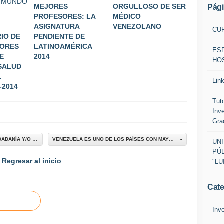
MEJORES
ORGULLOSO DE SER
Pág
PROFESORES: LA
MÉDICO
ASIGNATURA
VENEZOLANO
CU
RIO DE
PENDIENTE DE
JORES
LATINOAMÉRICA
ES
E
2014
HOS
 SALUD
L
Lin
-2014
Tut
Inv
Gra
ENSAYO: ¿PODEMOS EJERCITARNOS EN CIUDADANÍA Y/O PARTICIPACIÓN CIUDADANA EN SALUD?
VENEZUELA ES UNO DE LOS PAÍSES CON MAYOR OBESIDAD EN EL MUNDO 2013
UN
PÚB
Regresar al inicio
"LU
Cate
Inv