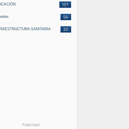
UCACIÓN
157
entes
56
FRAESTRUCTURA SANITARIA
20
Publicidad