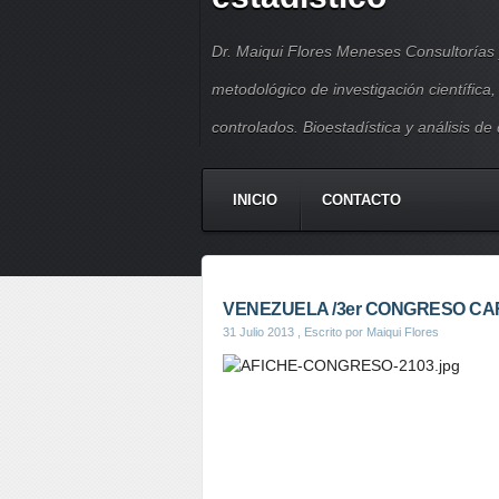
Dr. Maiqui Flores Meneses Consultorías 
metodológico de investigación científica
controlados. Bioestadística y análisis de
INICIO
CONTACTO
VENEZUELA /3er CONGRESO CA
31 Julio 2013
, Escrito por Maiqui Flores