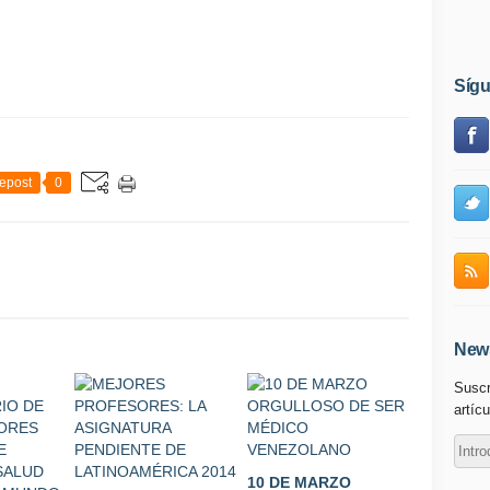
Síg
epost
0
News
Suscr
artícu
10 DE MARZO