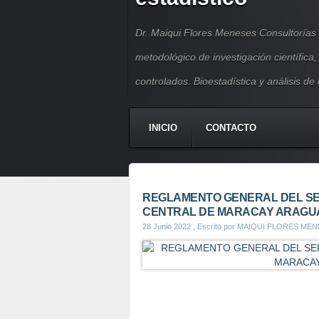
Dr. Maiqui Flores Meneses Consultorías 
metodológico de investigación científica
controlados. Bioestadística y análisis de
INICIO
CONTACTO
REGLAMENTO GENERAL DEL SE
CENTRAL DE MARACAY ARAGUA
28 Junio 2022
, Escrito por MAIQUI FLORES ME