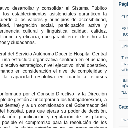
Pág
tivo desarrollar y consolidar el Sistema Público
os establecimientos asistenciales garanticen la
CU
uerdo a los valores y principios de accesibilidad,
ridad, integración social, participación activa y
ES
ertinencia cultural y lingüística, calidad, calidez,
HOS
iciencia y eficacia, que garanticen el derecho a la
anos y ciudadanas.
Lin
ral del Servicio Autónomo Docente Hospital Central
Tut
a estructura organizativa centrada en el usuario,
Inv
irectivo estratégico, nivel ejecutivo, nivel operativo,
Gra
omando en consideración el nivel de complejidad y
or la capacidad resolutiva en cuanto a recursos
UN
PÚB
"LU
conformado por el Consejo Directivo y la Dirección
to de gestión al incorporar a los trabajadores(as), a
residentes) y a un comisionado del Gobernador del
Cate
el hospital, para que ejerza su poder de decisión,
ulación, planificación y regulación de los planes,
Inv
 posible el compromiso para la resolución de los