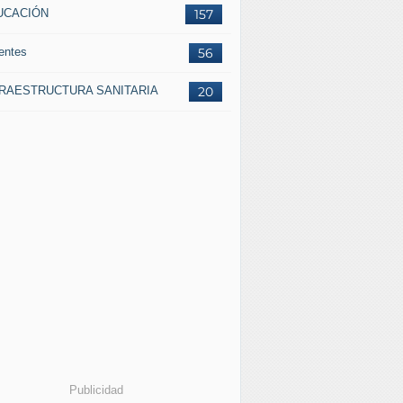
UCACIÓN
157
entes
56
FRAESTRUCTURA SANITARIA
20
Publicidad