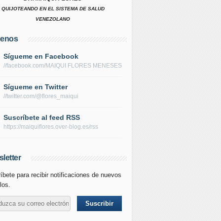
QUIJOTEANDO EN EL SISTEMA DE SALUD
VENEZOLANO
uenos
Sígueme en Facebook
//facebook.com/MAIQUI FLORES MENESES
Sígueme en Twitter
//twitter.com/@flores_maiqui
Suscríbete al feed RSS
https://maiquiflores.over-blog.es/rss
letter
íbete para recibir notificaciones de nuevos
los.