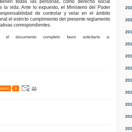
 tienen todas las personas, como derecho social
 la vida. Ante lo expuesto, el Ministerio del Poder
20
responsabilidad de controlar y velar en el ámbito
unal el estricto cumplimiento del presente reglamento
20
rativas correspondientes.
20
 el documento completo favor solicitarlo a:
20
20
20
20
epost
0
20
20
20
20