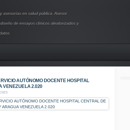
y asesorías en salud pública. Asesor
, diseño de ensayos clínicos aleatorizados y
 datos
RVICIO AUTÓNOMO DOCENTE HOSPITAL
 VENEZUELA 2.020
NESES