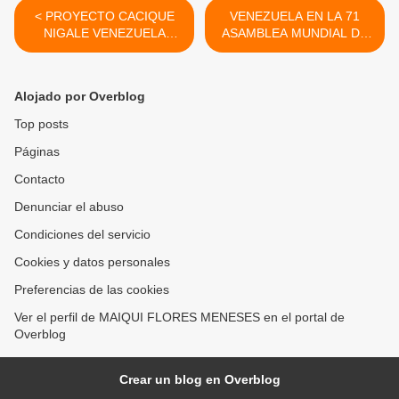
< PROYECTO CACIQUE
VENEZUELA EN LA 71
NIGALE VENEZUELA
ASAMBLEA MUNDIAL DE
/MÉDICOS INDÍGENAS
LA SALUD 21 - 26 MAYO
ACTUALIZARON SUS
2018 OMS GINEBRA
CONOCIMIENTOS PARA
SUIZA >
Alojado por Overblog
FORTALECER LA
ATENCIÓN SANITARIA EN
Top posts
SUS COMUNIDADES
Páginas
Contacto
Denunciar el abuso
Condiciones del servicio
Cookies y datos personales
Preferencias de las cookies
Ver el perfil de MAIQUI FLORES MENESES en el portal de
Overblog
Crear un blog en Overblog