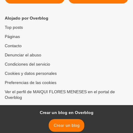
EPÓNIMO DE LAS II
SALUD UNIVERSAL SIGLO
JORNADAS DE
XXI A 40 AÑOS DE ALMA
INVESTIGACIÓN Y
ATA 12 DIC 2017 >
Alojado por Overblog
PRODUCCIÓN
INTELECTUAL DEL
Top posts
HOSPITAL CENTRAL DE
Páginas
MARACAY 2017
Contacto
Denunciar el abuso
Condiciones del servicio
Cookies y datos personales
Preferencias de las cookies
Ver el perfil de MAIQUI FLORES MENESES en el portal de
Overblog
Crear un blog en Overblog
Crear un blog